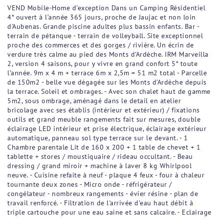
VEND Mobile-Home d'exception Dans un Camping Résidentiel
4* ouvert à l’année 365 jours, proche de Jaujac et non loin
d'Aubenas. Grande piscine adultes plus bassin enfants. Bar -
terrain de pétanque - terrain de volleyball. Site exceptionnel
proche des commerces et des gorges / rivière. Un écrin de
verdure très calme au pied des Monts d'Ardèche. IRM Marveilla
2, version 4 saisons, pour y vivre en grand confort 5* toute
l’année. 9m x 4 m + terrace 6m x 2,5m = 51 m2 total - Parcelle
de 150m2 - belle vue dégagée sur les Monts d’Ardèche depuis
la terrace. Soleil et ombrages. - Avec son chalet haut de gamme
5m2, sous ombrage, aménagé dans le detail en atelier
bricolage avec ses établis (intérieur et extérieur) / fixations
outils et grand meuble rangements fait sur mesures, double
éclairage LED intérieur et prise électrique, éclairage extérieur
automatique, panneau sol type terrace sur le devant. - 1
Chambre parentale Lit de 160 x 200 + 1 table de chevet + 1
tablette + stores / moustiquaire / rideau occultant. - Beau
dressing / grand miroir + machine à laver 8 kg Whirlpool
neuve. - Cuisine refaite à neuf - plaque 4 feux - four à chaleur
tournante deux zones - Micro onde - réfrigérateur /
congélateur - nombreux rangements - évier résine - plan de
travail renforcé. - Filtration de l'arrivée d’eau haut débit à
triple cartouche pour une eau saine et sans calcaire. - Eclairage