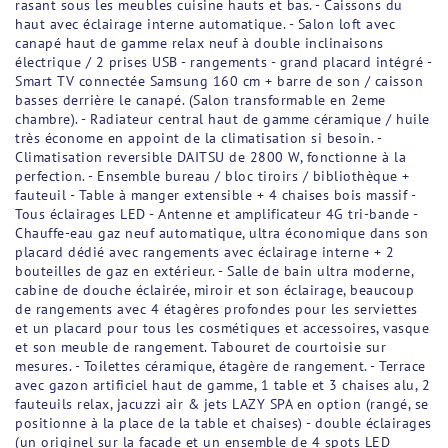
rasant sous les meubles cuisine hauts et bas. - Caissons du
haut avec éclairage interne automatique. - Salon loft avec
canapé haut de gamme relax neuf à double inclinaisons
électrique / 2 prises USB - rangements - grand placard intégré -
Smart TV connectée Samsung 160 cm + barre de son / caisson
basses derrière le canapé. (Salon transformable en 2eme
chambre). - Radiateur central haut de gamme céramique / huile
très économe en appoint de la climatisation si besoin. -
Climatisation reversible DAITSU de 2800 W, fonctionne à la
perfection. - Ensemble bureau / bloc tiroirs / bibliothèque +
fauteuil - Table à manger extensible + 4 chaises bois massif -
Tous éclairages LED - Antenne et amplificateur 4G tri-bande -
Chauffe-eau gaz neuf automatique, ultra économique dans son
placard dédié avec rangements avec éclairage interne + 2
bouteilles de gaz en extérieur. - Salle de bain ultra moderne,
cabine de douche éclairée, miroir et son éclairage, beaucoup
de rangements avec 4 étagères profondes pour les serviettes
et un placard pour tous les cosmétiques et accessoires, vasque
et son meuble de rangement. Tabouret de courtoisie sur
mesures. - Toilettes céramique, étagère de rangement. - Terrace
avec gazon artificiel haut de gamme, 1 table et 3 chaises alu, 2
fauteuils relax, jacuzzi air & jets LAZY SPA en option (rangé, se
positionne à la place de la table et chaises) - double éclairages
(un originel sur la facade et un ensemble de 4 spots LED