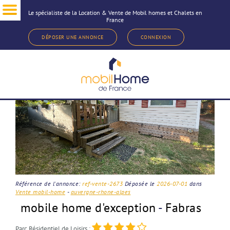
Le spécialiste de la Location & Vente de Mobil homes et Chalets en
France
< Revenir à la sélection d'annonce
DÉPOSER UNE ANNONCE
CONNEXION
Référence de l'annonce:
ref-vente-2673
Déposée le
2026-07-01
dans
Vente mobil-home
-
auvergne-rhone-alpes
mobile home d'exception
-
Fabras
Parc Résidentiel de Loisirs :