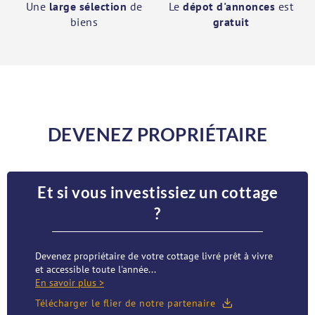
Une
large sélection
de
Le
dépot d'annonces
est
biens
gratuit
DEVENEZ PROPRIÉTAIRE
Et si vous investissiez un cottage
?
Devenez propriétaire de votre cottage livré prêt à vivre
et accessible toute l'année...
En savoir plus >
Télécharger le flier de notre partenaire