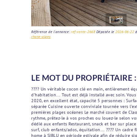
Référence de l'annonce:
ref-vente-2668
Déposée le
2026-06-22
d
rhone-alpes
LE MOT DU PROPRIÉTAIRE :
???? Un véritable cocon clé en main, entièrement équi
d’habitation… Tout est déjà installé avec soin. Vou
2020, en excellent état, capacité 5 personnes : Surfa
séparée Cuisine ouverte conviviale tournée vers l’
premières plages océanes Le marché couvert de Claou
rythme, prêtez-le à vos proches ou louez-le selon v
dédié aux enfants Restaurant, snack et bar sur place 
surf, club enfants/ados, équitation… ???? Un cadre fi
home à SIBLU en période estivale afin de réduire sig