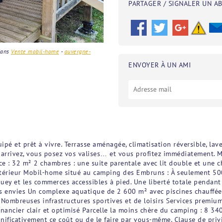
PARTAGER / SIGNALER UN A
ans
Vente mobil-home
-
auvergne-
ENVOYER À UN AMI
pé et prêt à vivre. Terrasse aménagée, climatisation réversible, lav
s arrivez, vous posez vos valises… et vous profitez immédiatement.
ce : 32 m² 2 chambres : une suite parentale avec lit double et une ch
extérieur Mobil-home situé au camping des Embruns : À seulement 50
ey et les commerces accessibles à pied. Une liberté totale pendant 
os envies Un complexe aquatique de 2 600 m² avec piscines chauffée
Nombreuses infrastructures sportives et de loisirs Services premium :
nancier clair et optimisé Parcelle la moins chère du camping : 8 340 
nificativement ce coût ou de le faire par vous-même. Clause de privi