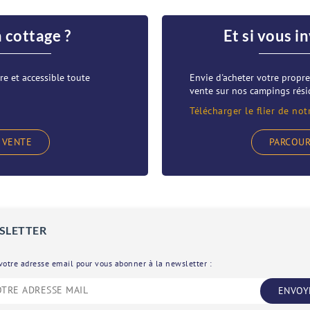
n cottage ?
Et si vous i
re et accessible toute
Envie d'acheter votre prop
vente sur nos campings résid
Télécharger le flier de not
 VENTE
PARCOUR
SLETTER
votre adresse email pour vous abonner à la newsletter :
ENVOY