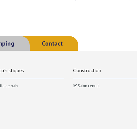
mping
Contact
téristiques
Construction
lle de bain
Salon central