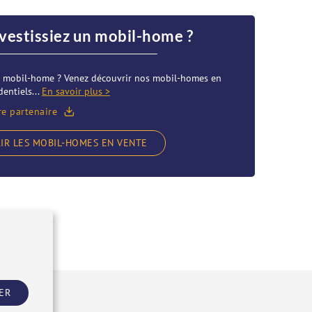
nvestissiez un mobil-home ?
re mobil-home ? Venez découvrir nos mobil-homes en
entiels...
En savoir plus >
re partenaire
IR LES MOBIL-HOMES EN VENTE
ER