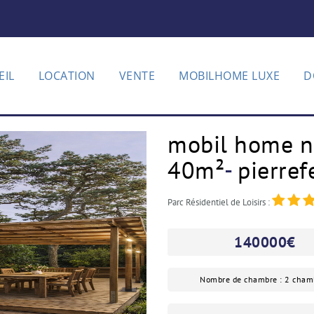
EIL
LOCATION
VENTE
MOBILHOME LUXE
D
mobil home n
40m²
-
pierref
Parc Résidentiel de Loisirs :
140000
€
Nombre de chambre : 2 cham