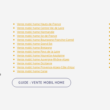
Vente mobil home Hauts-de-France
Vente mobil home Centre-Val de Loire
Vente mobil home Normandie
Vente mobil home Ile-de-France
Vente mobil home Bourgogne-Franche-Comté
Vente mobil home Grand Est
Vente mobil home Bretagne
Vente mobil home Pays de la Loire
Vente mobil home Nouvelle-Aquitaine
Vente mobil home Auvergne-Rhône-Alpes
Vente mobil home Occitanie
Vente mobil home Provence-Alpes-Côte d'Azur
Vente mobil home Corse
e
GUIDE : VENTE MOBIL HOME