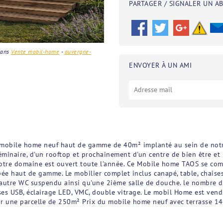
PARTAGER / SIGNALER UN A
ans
Vente mobil-home
-
auvergne-
ENVOYER À UN AMI
ce mobile home neuf haut de gamme de 40m² implanté au sein de notr
éminaire, d'un rooftop et prochainement d'un centre de bien être et u
Notre domaine est ouvert toute l'année. Ce Mobile home TAOS se com
e haut de gamme. Le mobilier complet inclus canapé, table, chaises, 
autre WC suspendu ainsi qu'une 2ième salle de douche. le nombre d
es USB, éclairage LED, VMC, double vitrage. Le mobil Home est ven
sur une parcelle de 250m² Prix du mobile home neuf avec terrasse 1