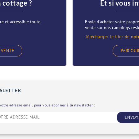
n cottage ?
Et si vous i
re et accessible toute
Envie d'acheter votre prop
vente sur nos campings résid
Télécharger le flier de not
 VENTE
PARCOUR
SLETTER
votre adresse email pour vous abonner à la newsletter :
ENVOY