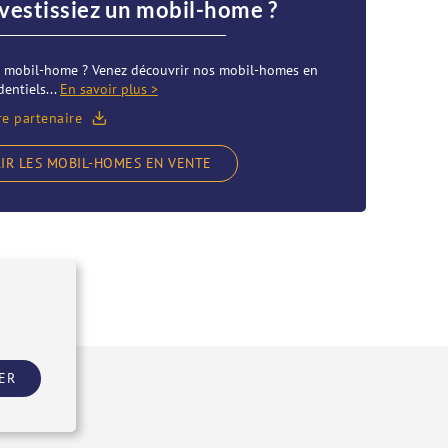
nvestissiez un mobil-home ?
re mobil-home ? Venez découvrir nos mobil-homes en
entiels...
En savoir plus >
re partenaire
IR LES MOBIL-HOMES EN VENTE
ER