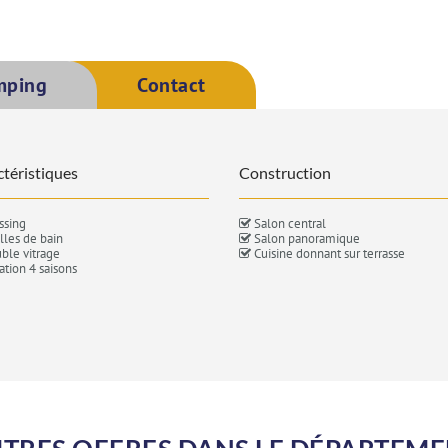
mping
Contact
téristiques
Construction
ssing
Salon central
lles de bain
Salon panoramique
le vitrage
Cuisine donnant sur terrasse
ation 4 saisons