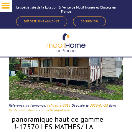
Le spécialiste de la Location & Vente de Mobil homes et Chalets en
France
< Revenir à la sélection d'annonce
DÉPOSER UNE ANNONCE
CONNEXION
Référence de l'annonce:
ref-vente-2581
Déposée le
2026-01-28
dans
Vente mobil-home
-
nouvelle-aquitaine
panoramique haut de gamme
!!
-
17570 LES MATHES/ LA