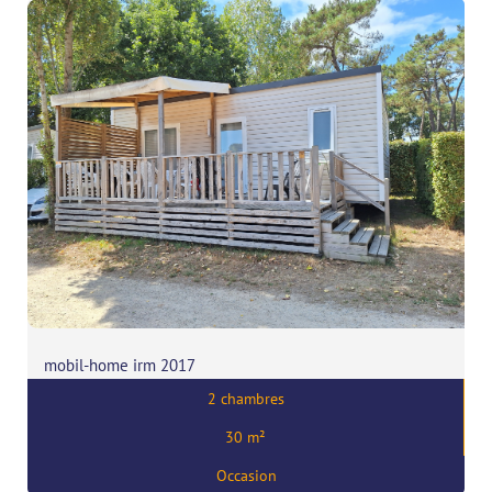
mobil-home irm 2017
2 chambres
Prix:
21000
€
30 m²
,
56340 CARNAC
Occasion