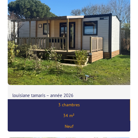
louisiane tamaris – année 2026
3 chambres
Prix:
60500
€
34 m²
,
56370 Sarzeau
Neuf