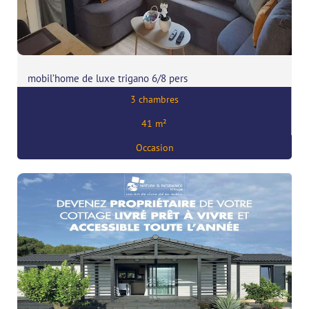
mobil’home de luxe trigano 6/8 pers
3 chambres
Prix:
46000
€
41 m²
,
29930 Pont-Aven
Occasion