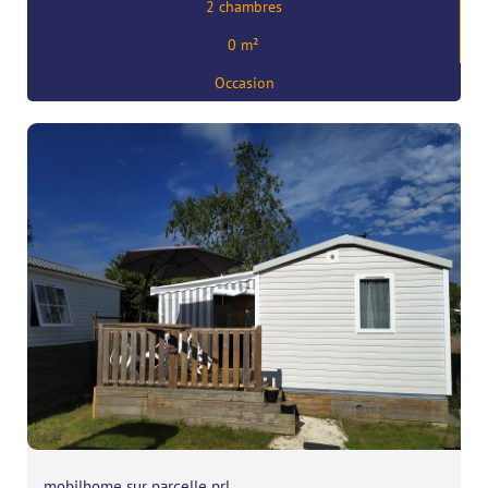
2 chambres
Prix:
17000
€
0 m²
,
29170 Fouesnant
Occasion
mobilhome sur parcelle prl