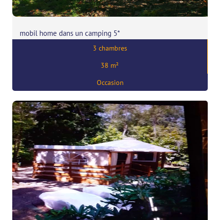
mobil home dans un camping 5*
3 chambres
Prix:
51700
€
38 m²
,
29000 Quimper
Occasion