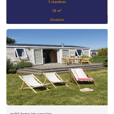
3 chambres
Prix:
54074
€
38 m²
,
56680 Plouhinec
Occasion
mobil-home irm capucine