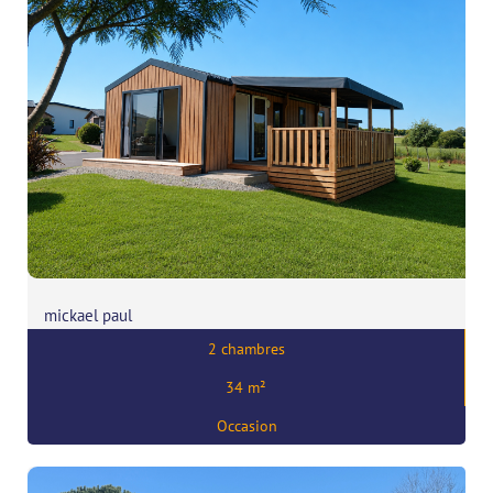
mickael paul
2 chambres
Prix:
55600
€
34 m²
,
56130 marzan
Occasion