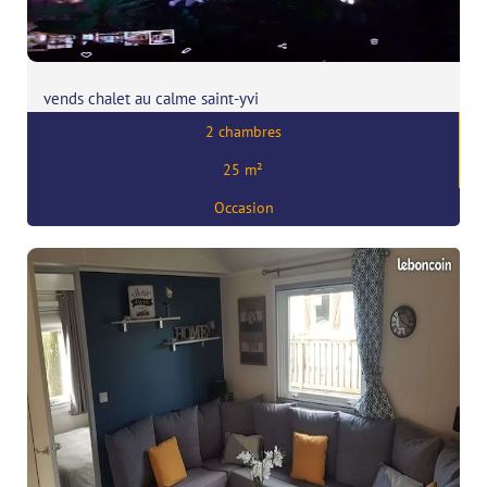
vends chalet au calme saint-yvi
2 chambres
Prix:
5500
€
25 m²
,
29140 Saint-Yvi
Occasion