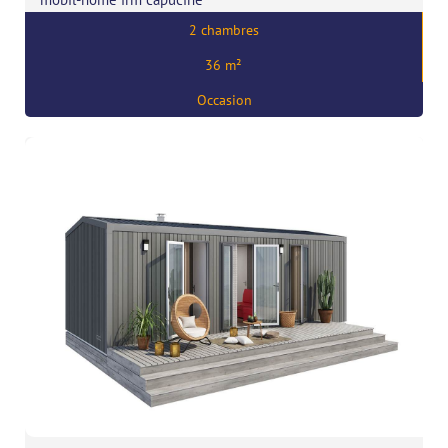
2 chambres
Prix:
50809
€
36 m²
,
56680 Plouhinec
Occasion