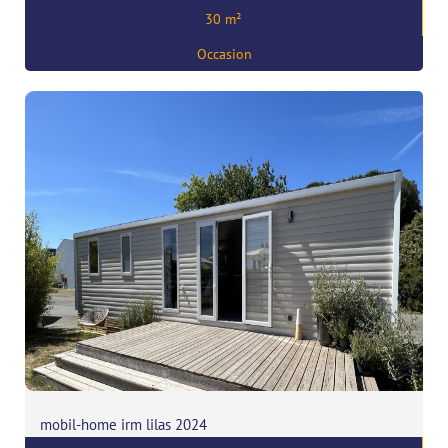
30 m²
,
56680 Plouhinec
Occasion
mobil-home irm lilas 2024