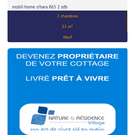
mobil-home o'hara 865 2 sdb
2 chambres
Prix:
42108
€
33 m²
,
56680 Plouhinec
Neuf