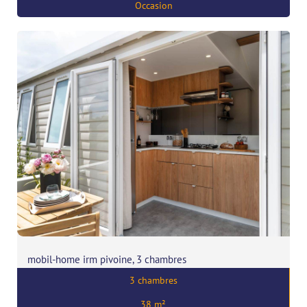
56190 Ambon
Occasion
mobil-home irm pivoine, 3 chambres
3 chambres
Prix:
58841
€
38 m²