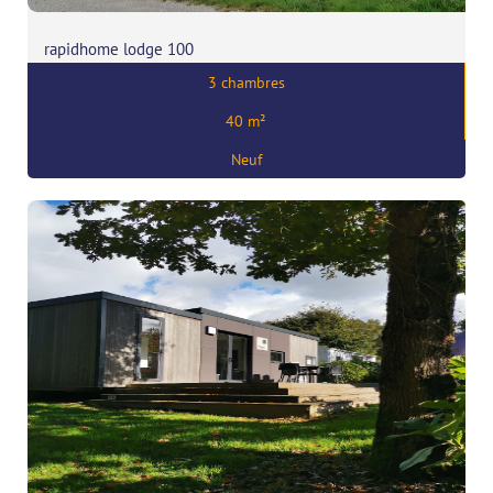
rapidhome lodge 100
3 chambres
Prix:
47900
€
40 m²
,
35120 Saint Marcan
Neuf