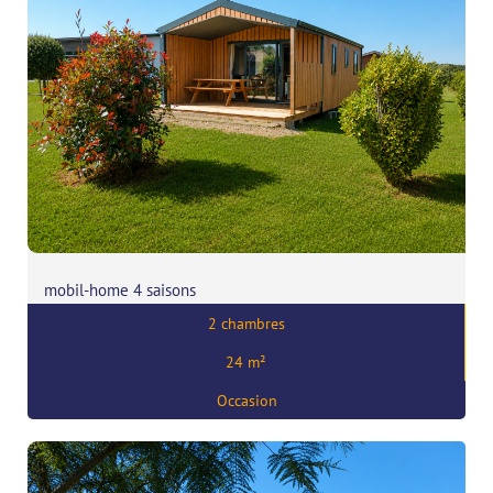
mobil-home 4 saisons
2 chambres
Prix:
42600
€
24 m²
,
56130 marzan
Occasion