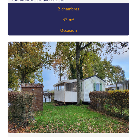
2 chambres
Prix:
39000
€
32 m²
,
56130 Camoel
Occasion