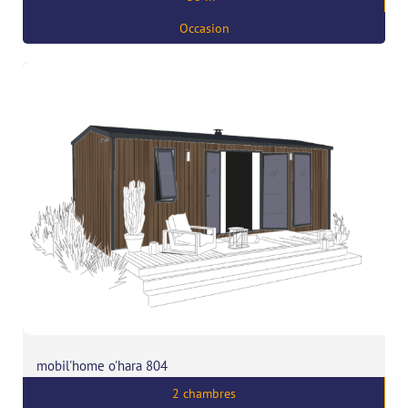
,
56680 Plouhinec
Occasion
mobil'home o'hara 804
2 chambres
Prix:
43172
€