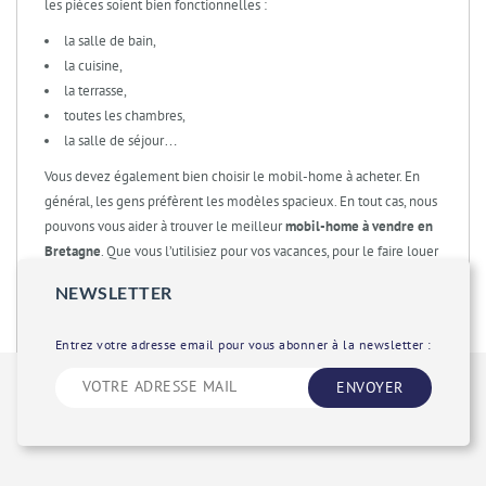
les pièces soient bien fonctionnelles :
la salle de bain,
la cuisine,
la terrasse,
toutes les chambres,
la salle de séjour…
Vous devez également bien choisir le mobil-home à acheter. En
général, les gens préfèrent les modèles spacieux. En tout cas, nous
pouvons vous aider à trouver le meilleur
mobil-home à vendre en
Bretagne
. Que vous l’utilisiez pour vos vacances, pour le faire louer
ou comme résidence principale. Il suffit de contacter notre
NEWSLETTER
entreprise spécialisée en
vente mobil home Bretagne
.
Entrez votre adresse email pour vous abonner à la newsletter :
ENVOYER