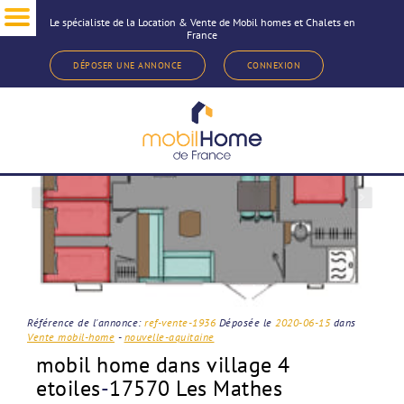
Le spécialiste de la Location & Vente de Mobil homes et Chalets en
France
< Revenir à la sélection d'annonce
DÉPOSER UNE ANNONCE
CONNEXION
Référence de l'annonce:
ref-vente-1936
Déposée le
2020-06-15
dans
Vente mobil-home
-
nouvelle-aquitaine
mobil home dans village 4
etoiles
-
17570 Les Mathes