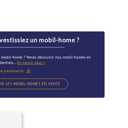
nvestissiez un mobil-home ?
re mobil-home ? Venez découvrir nos mobil-homes en
entiels...
En savoir plus >
re partenaire
IR LES MOBIL-HOMES EN VENTE