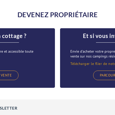
DEVENEZ PROPRIÉTAIRE
n cottage ?
Et si vous i
re et accessible toute
Envie d'acheter votre prop
vente sur nos campings résid
Télécharger le flier de not
 VENTE
PARCOUR
SLETTER