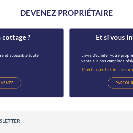
DEVENEZ PROPRIÉTAIRE
n cottage ?
Et si vous i
re et accessible toute
Envie d'acheter votre prop
vente sur nos campings résid
Télécharger le flier de not
 VENTE
PARCOUR
SLETTER