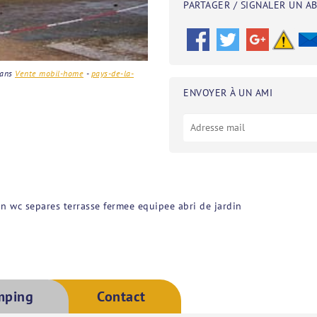
PARTAGER / SIGNALER UN A
ans
Vente mobil-home
-
pays-de-la-
ENVOYER À UN AMI
 wc separes terrasse fermee equipee abri de jardin
mping
Contact