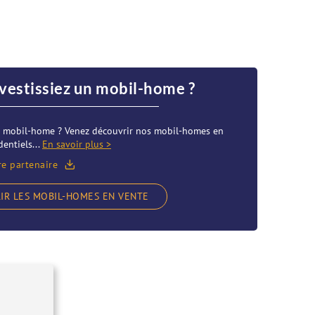
nvestissiez un mobil-home ?
re mobil-home ? Venez découvrir nos mobil-homes en
entiels...
En savoir plus >
re partenaire
IR LES MOBIL-HOMES EN VENTE