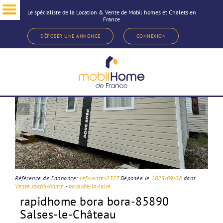
Le spécialiste de la Location & Vente de Mobil homes et Chalets en
France
< Revenir à la sélection d'annonce
DÉPOSER UNE ANNONCE
CONNEXION
Référence de l'annonce:
ref-vente-2527
Déposée le
2025-09-08
dans
Vente mobil-home
-
pays-de-la-loire
rapidhome bora bora
-
85890
Salses-le-Château