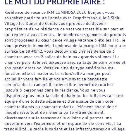
LE MOT DU PROPRIÉTAIRE :
Résidence de vacance IRM LUMINOSA 2020 Bonjour, vous
souhaitez partir toute l’année avec l’esprit tranquille ? Siblu
Village les Dunes de Contis vous propose de devenir
propriétaire d’une résidence de vacance accessible sur parc et
qui répond à vos attentes. De nombreuses gammes de produits
sont proposées au cœur de ce village vacance 3 étoiles ! Ici, je
vous présente le modèle Luminosa de la marque IRM, pour une
surface de 38,40m2, vous découvrirez une résidence de 3
chambres avec ses 2 salles de bain aux grands volumes ! La
chambre parentale est luxueuse avec sa salle de bain privée et
son grand dressing. Votre cuisine de type américaine est
fonctionnelle et moderne. Le salon/salle à manger peut
accueillir votre famille et vos amis avec sa banquette
confortable. Le canapé lit convertible permet de coucher
jusqu’à 8 personnes dans la résidence. Vous ne vous
disputerez plus pour la salle de bain ou les toilettes car il est
équipé d’une toilette séparée et d’une salle de bain coté
chambre d’amis ou chambre enfants. L‘élément phare de ce
modèle reste tout de même la porte vitrée donnant
directement sur la terrasse et la cuisine qui permet une
ouverture vers l’extérieure et un espace de vie convivial ! La
tranquillité, le cadre luxuriant et les infrastructures du village