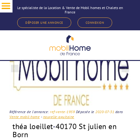
Le spécialiste de la Location & Vente de Mobil homes et Chalets en
France
< Revenir à la sélection d'annonce
DÉPOSER UNE ANNONCE
CONNEXION
Référence de l'annonce:
ref-vente-1959
Déposée le
2020-07-31
dans
Vente mobil-home
-
nouvelle-aquitaine
théa loeillet
-
40170 St julien en
Born