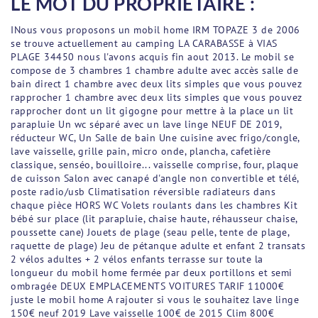
LE MOT DU PROPRIÉTAIRE :
INous vous proposons un mobil home IRM TOPAZE 3 de 2006
se trouve actuellement au camping LA CARABASSE à VIAS
PLAGE 34450 nous l'avons acquis fin aout 2013. Le mobil se
compose de 3 chambres 1 chambre adulte avec accès salle de
bain direct 1 chambre avec deux lits simples que vous pouvez
rapprocher 1 chambre avec deux lits simples que vous pouvez
rapprocher dont un lit gigogne pour mettre à la place un lit
parapluie Un wc séparé avec un lave linge NEUF DE 2019,
réducteur WC, Un Salle de bain Une cuisine avec frigo/congle,
lave vaisselle, grille pain, micro onde, plancha, cafetière
classique, senséo, bouilloire... vaisselle comprise, four, plaque
de cuisson Salon avec canapé d'angle non convertible et télé,
poste radio/usb Climatisation réversible radiateurs dans
chaque pièce HORS WC Volets roulants dans les chambres Kit
bébé sur place (lit parapluie, chaise haute, réhausseur chaise,
poussette cane) Jouets de plage (seau pelle, tente de plage,
raquette de plage) Jeu de pétanque adulte et enfant 2 transats
2 vélos adultes + 2 vélos enfants terrasse sur toute la
longueur du mobil home fermée par deux portillons et semi
ombragée DEUX EMPLACEMENTS VOITURES TARIF 11000€
juste le mobil home A rajouter si vous le souhaitez lave linge
150€ neuf 2019 Lave vaisselle 100€ de 2015 Clim 800€