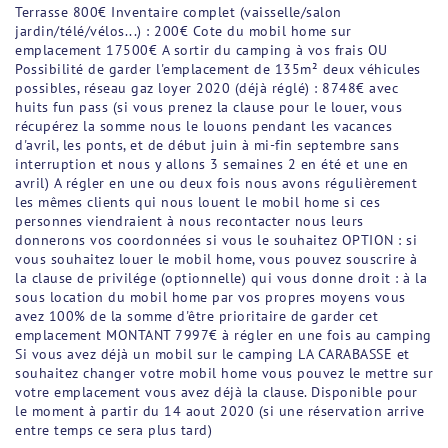
Terrasse 800€ Inventaire complet (vaisselle/salon
jardin/télé/vélos...) : 200€ Cote du mobil home sur
emplacement 17500€ A sortir du camping à vos frais OU
Possibilité de garder l'emplacement de 135m² deux véhicules
possibles, réseau gaz loyer 2020 (déjà réglé) : 8748€ avec
huits fun pass (si vous prenez la clause pour le louer, vous
récupérez la somme nous le louons pendant les vacances
d'avril, les ponts, et de début juin à mi-fin septembre sans
interruption et nous y allons 3 semaines 2 en été et une en
avril) A régler en une ou deux fois nous avons régulièrement
les mêmes clients qui nous louent le mobil home si ces
personnes viendraient à nous recontacter nous leurs
donnerons vos coordonnées si vous le souhaitez OPTION : si
vous souhaitez louer le mobil home, vous pouvez souscrire à
la clause de privilége (optionnelle) qui vous donne droit : à la
sous location du mobil home par vos propres moyens vous
avez 100% de la somme d'être prioritaire de garder cet
emplacement MONTANT 7997€ à régler en une fois au camping
Si vous avez déjà un mobil sur le camping LA CARABASSE et
souhaitez changer votre mobil home vous pouvez le mettre sur
votre emplacement vous avez déjà la clause. Disponible pour
le moment à partir du 14 aout 2020 (si une réservation arrive
entre temps ce sera plus tard)