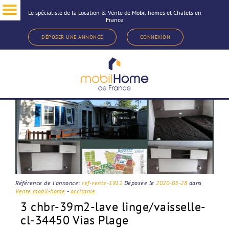
Le spécialiste de la Location & Vente de Mobil homes et Chalets en
France
< Revenir à la sélection d'annonce
DÉPOSER UNE ANNONCE
CONNEXION
Référence de l'annonce:
ref-vente-1912
Déposée le
2020-03-28
dans
Vente mobil-home
-
occitanie
3 chbr-39m2-lave linge/vaisselle-
cl
-
34450 Vias Plage