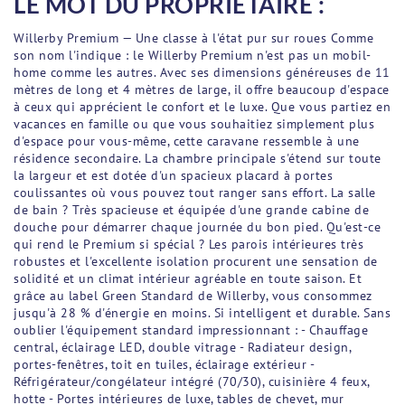
LE MOT DU PROPRIÉTAIRE :
Willerby Premium — Une classe à l'état pur sur roues Comme
son nom l'indique : le Willerby Premium n'est pas un mobil-
home comme les autres. Avec ses dimensions généreuses de 11
mètres de long et 4 mètres de large, il offre beaucoup d'espace
à ceux qui apprécient le confort et le luxe. Que vous partiez en
vacances en famille ou que vous souhaitiez simplement plus
d'espace pour vous-même, cette caravane ressemble à une
résidence secondaire. La chambre principale s'étend sur toute
la largeur et est dotée d'un spacieux placard à portes
coulissantes où vous pouvez tout ranger sans effort. La salle
de bain ? Très spacieuse et équipée d'une grande cabine de
douche pour démarrer chaque journée du bon pied. Qu'est-ce
qui rend le Premium si spécial ? Les parois intérieures très
robustes et l'excellente isolation procurent une sensation de
solidité et un climat intérieur agréable en toute saison. Et
grâce au label Green Standard de Willerby, vous consommez
jusqu'à 28 % d'énergie en moins. Si intelligent et durable. Sans
oublier l'équipement standard impressionnant : - Chauffage
central, éclairage LED, double vitrage - Radiateur design,
portes-fenêtres, toit en tuiles, éclairage extérieur -
Réfrigérateur/congélateur intégré (70/30), cuisinière 4 feux,
hotte - Portes intérieures de luxe, tables de chevet, mur