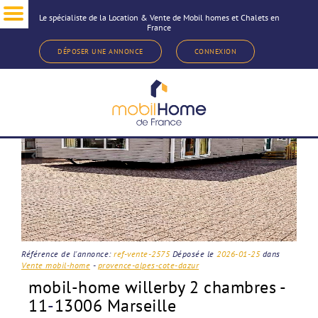
Le spécialiste de la Location & Vente de Mobil homes et Chalets en
France
< Revenir à la sélection d'annonce
DÉPOSER UNE ANNONCE
CONNEXION
Référence de l'annonce:
ref-vente-2575
Déposée le
2026-01-25
dans
Vente mobil-home
-
provence-alpes-cote-dazur
mobil-home willerby 2 chambres -
11
-
13006 Marseille