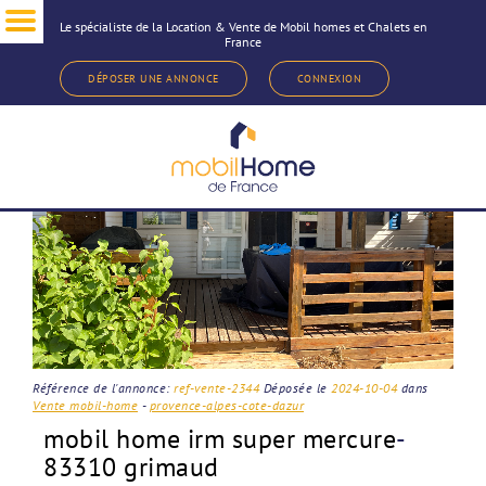
Le spécialiste de la Location & Vente de Mobil homes et Chalets en
France
< Revenir à la sélection d'annonce
DÉPOSER UNE ANNONCE
CONNEXION
Référence de l'annonce:
ref-vente-2344
Déposée le
2024-10-04
dans
Vente mobil-home
-
provence-alpes-cote-dazur
mobil home irm super mercure
-
83310 grimaud