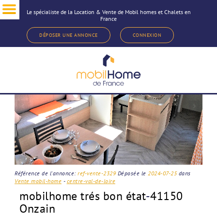
Le spécialiste de la Location & Vente de Mobil homes et Chalets en
France
< Revenir à la sélection d'annonce
DÉPOSER UNE ANNONCE
CONNEXION
Référence de l'annonce:
ref-vente-2329
Déposée le
2024-07-25
dans
Vente mobil-home
-
centre-val-de-loire
mobilhome trés bon état
-
41150
Onzain