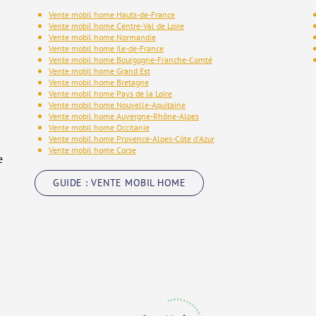
Vente mobil home Hauts-de-France
Vente mobil home Centre-Val de Loire
Vente mobil home Normandie
Vente mobil home Ile-de-France
Vente mobil home Bourgogne-Franche-Comté
Vente mobil home Grand Est
Vente mobil home Bretagne
Vente mobil home Pays de la Loire
Vente mobil home Nouvelle-Aquitaine
Vente mobil home Auvergne-Rhône-Alpes
Vente mobil home Occitanie
Vente mobil home Provence-Alpes-Côte d'Azur
Vente mobil home Corse
e
GUIDE : VENTE MOBIL HOME