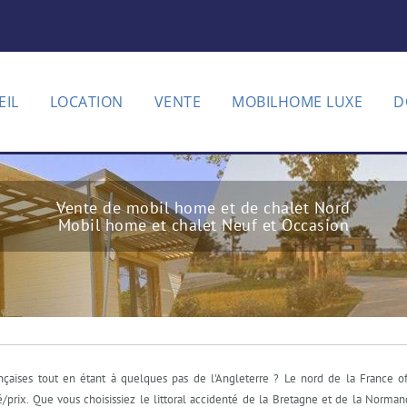
EIL
LOCATION
VENTE
MOBILHOME LUXE
D
Vente de mobil home et de chalet Nord
Mobil home et chalet Neuf et Occasion
ançaises tout en étant à quelques pas de l'Angleterre ? Le nord de la France 
rix. Que vous choisissiez le littoral accidenté de la Bretagne et de la Norman