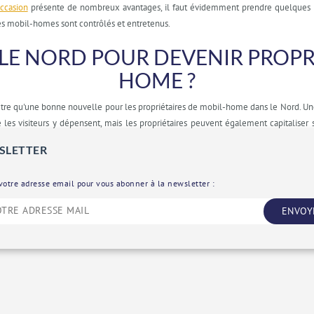
ccasion
présente de nombreux avantages, il faut évidemment prendre quelques préc
 les mobil-homes sont contrôlés et entretenus.
LE NORD POUR DEVENIR PROPRI
HOME ?
t être qu'une bonne nouvelle pour les propriétaires de mobil-home dans le Nord. Un
e les visiteurs y dépensent, mais les propriétaires peuvent également capitaliser
i vous procédez judicieusement à l’
achat mobil home Nord
dans un bon quartier, 
SLETTER
votre adresse email pour vous abonner à la newsletter :
ENVOY