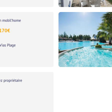
on mobil’home
170
€
Vias Plage
z propriétaire