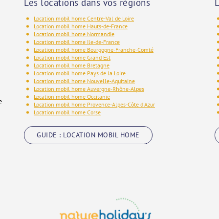
Les locations dans vos régions
L
Location mobil home Centre-Val de Loire
Location mobil home Hauts-de-France
Location mobil home Normandie
Location mobil home Ile-de-France
Location mobil home Bourgogne-Franche-Comté
Location mobil home Grand Est
Location mobil home Bretagne
Location mobil home Pays de la Loire
Location mobil home Nouvelle-Aquitaine
Location mobil home Auvergne-Rhône-Alpes
Location mobil home Occitanie
e
Location mobil home Provence-Alpes-Côte d'Azur
Location mobil home Corse
GUIDE : LOCATION MOBIL HOME