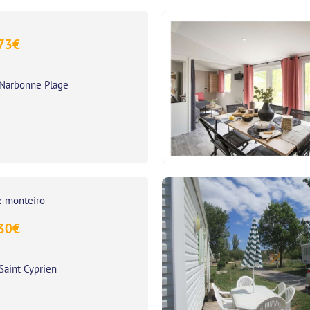
73
€
Narbonne Plage
e monteiro
30
€
Saint Cyprien