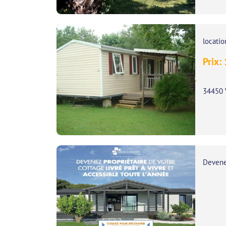
locati
Prix:
,
34450 
Devene