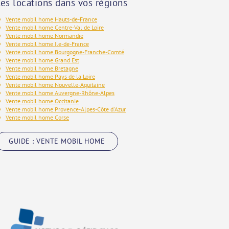
es locations dans vos régions
Vente mobil home Hauts-de-France
Vente mobil home Centre-Val de Loire
Vente mobil home Normandie
Vente mobil home Ile-de-France
Vente mobil home Bourgogne-Franche-Comté
Vente mobil home Grand Est
Vente mobil home Bretagne
Vente mobil home Pays de la Loire
Vente mobil home Nouvelle-Aquitaine
Vente mobil home Auvergne-Rhône-Alpes
Vente mobil home Occitanie
Vente mobil home Provence-Alpes-Côte d'Azur
Vente mobil home Corse
GUIDE : VENTE MOBIL HOME