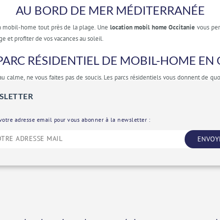
AU BORD DE MER MÉDITERRANÉE
 un mobil-home tout près de la plage. Une
location mobil home Occitanie
vous per
ge et profiter de vos vacances au soleil.
PARC RÉSIDENTIEL DE MOBIL-HOME EN 
u calme, ne vous faites pas de soucis. Les parcs résidentiels vous donnent de quoi
 sans bouger de votre transat. Nous avons aussi un forfait
location mobil-home de
SLETTER
l-home region Occitanie
, nous ne vous proposons que des mobil homes de bonne 
votre adresse email pour vous abonner à la newsletter :
ENVOY