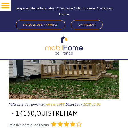
Le spécialiste de la Location & Vente de Mobil homes et Chalets en
France
< Revenir à la sélection d'annonce
DÉPOSER UNE ANNONCE
CONNEXION
Référence de l'annonce:
ref-loc-1935
Déposée le
2023-12-01
-
14150,OUISTREHAM
Parc Résidentiel de Loisirs :