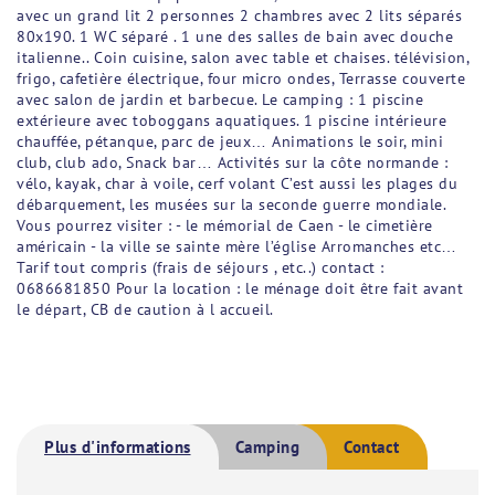
avec un grand lit 2 personnes 2 chambres avec 2 lits séparés
80x190. 1 WC séparé . 1 une des salles de bain avec douche
italienne.. Coin cuisine, salon avec table et chaises. télévision,
frigo, cafetière électrique, four micro ondes, Terrasse couverte
avec salon de jardin et barbecue. Le camping : 1 piscine
extérieure avec toboggans aquatiques. 1 piscine intérieure
chauffée, pétanque, parc de jeux… Animations le soir, mini
club, club ado, Snack bar… Activités sur la côte normande :
vélo, kayak, char à voile, cerf volant C’est aussi les plages du
débarquement, les musées sur la seconde guerre mondiale.
Vous pourrez visiter : - le mémorial de Caen - le cimetière
américain - la ville se sainte mère l’église Arromanches etc…
Tarif tout compris (frais de séjours , etc..) contact :
0686681850 Pour la location : le ménage doit être fait avant
le départ, CB de caution à l accueil.
Plus d'informations
Camping
Contact