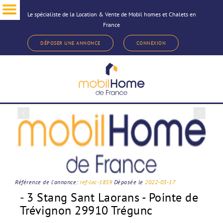
Le spécialiste de la Location & Vente de Mobil homes et Chalets en
France
< Revenir à la sélection d'annonce
DÉPOSER UNE ANNONCE
CONNEXION
Référence de l'annonce:
ref-loc-1859
Déposée le
2022-03-17
-
3 Stang Sant Laorans - Pointe de
Trévignon 29910 Trégunc