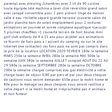
parental avec dressing 2chambres avec 2 lit de 90 cuisine
toute équipée télé machine a laver clim réversible grand salon
avec canapé convertible pour 2 pers prévoir linge de maison
salle d eau +toilette séparé grande terrasse couverte salon de
jardin plancha bain de soleil emplacement pour 2 voitures
animations en journée et soirée complexe aquatique +jaccuzzi
3 piscines chauffées +1 couverte terrain de foot boules mini
golf club enfants de 4 a 15 ans pour accéder aux animations
se fournir de funs pass a l accueil du camping ou sur le site
internet (me contacter) ces funs pass ne sont pas compris dans
le prix de la location LOCATION 2020 FEVRIER 180e la semaine
MARS 250e la semaine AVRIL 280e la semaine MAI 300e la
semaine JUIN 380e la semaine JUILLET complet AOUT DU 22 AU
29 580e la semaine SEPTEMBRE 280e la semaine OCTOBRE
200e la semaine charges comprises eau gaz éléctricité a votre
charge taxes de séjour 0.80 par pers et par jour deux cheques
de cautions vous seront demander 650e pour le mobil home et
80e pour le menage ces deux cheques vous seront restitue a
votre depart si le mobil home et irréprochable pas d animaux
et non fumeur