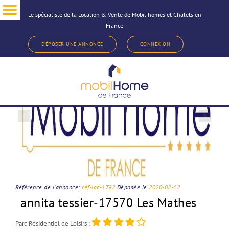
Le spécialiste de la Location & Vente de Mobil homes et Chalets en
France
< Revenir à la sélection d'annonce
DÉPOSER UNE ANNONCE
CONNEXION
Référence de l'annonce:
ref-loc-1792
Déposée le
2020-02-12
annita tessier
-
17570 Les Mathes
Parc Résidentiel de Loisirs :