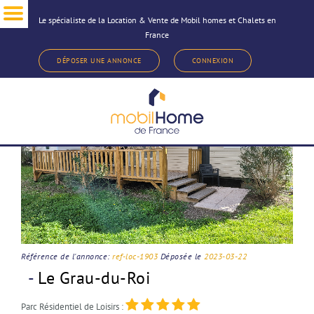
Le spécialiste de la Location & Vente de Mobil homes et Chalets en
France
< Revenir à la sélection d'annonce
DÉPOSER UNE ANNONCE
CONNEXION
Référence de l'annonce:
ref-loc-1903
Déposée le
2023-03-22
-
Le Grau-du-Roi
Parc Résidentiel de Loisirs :