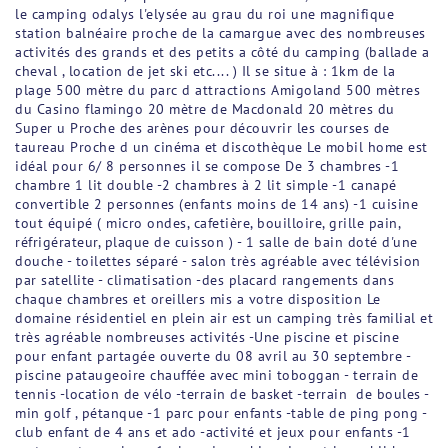
le camping odalys l'elysée au grau du roi une magnifique
station balnéaire proche de la camargue avec des nombreuses
activités des grands et des petits a côté du camping (ballade a
cheval , location de jet ski etc.... ) Il se situe à : 1km de la
plage 500 mètre du parc d attractions Amigoland 500 mètres
du Casino flamingo 20 mètre de Macdonald 20 mètres du
Super u Proche des arènes pour découvrir les courses de
taureau Proche d un cinéma et discothèque Le mobil home est
idéal pour 6/ 8 personnes il se compose De 3 chambres -1
chambre 1 lit double -2 chambres à 2 lit simple -1 canapé
convertible 2 personnes (enfants moins de 14 ans) -1 cuisine
tout équipé ( micro ondes, cafetière, bouilloire, grille pain,
réfrigérateur, plaque de cuisson ) - 1 salle de bain doté d'une
douche - toilettes séparé - salon très agréable avec télévision
par satellite - climatisation -des placard rangements dans
chaque chambres et oreillers mis a votre disposition Le
domaine résidentiel en plein air est un camping très familial et
très agréable nombreuses activités -Une piscine et piscine
pour enfant partagée ouverte du 08 avril au 30 septembre -
piscine pataugeoire chauffée avec mini toboggan - terrain de
tennis -location de vélo -terrain de basket -terrain de boules -
min golf , pétanque -1 parc pour enfants -table de ping pong -
club enfant de 4 ans et ado -activité et jeux pour enfants -1