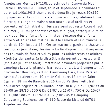
Argeles sur Mer (lot N°110), au sein de la réserve du Mas
Larrieu. DISPONIBLE Juillet, août et septembre. 1 chambre lit
parental 140x190 2 chambres de deux lits jumeaux 90x190
Equipements : Frigo-congélateur, micro-ondes, cafetière filtre
électrique. (linge de maison non fourni, sauf oreillers et
couvertures) Climatisation Terrasse semi couverte Accès direct
à la mer (500 m) par sentier côtier. Mini golf, pétanque, Aire de
jeux pour les enfants : Un animateur s’occupe des enfants
entre 5 et 13 ans les matins (sauf le samedi et le dimanche) à
partir de 10h jusqu’à 12h. Cet animateur organise la chasse au
trésor, des jeux d’eau, dessins. • En fin d’après midi il organise
des tournois de foot et volley pour les adolescents et adultes.
• Soirées dansantes (à la discrétion du gérant du restaurant)
(Mois de juillet et août) Prestations payantes proposées par le
camping : Laverie, plancha, bar restaurant, plats à emporter... A
proximité : Bowling, Karting, Canyoning Park, Luna Park et
casino. Aux alentours: 10 km de Collioure, 12 km de Saint
Cyprien, 18 km de Banyuls et 26 km du Perthus. Petit train
pour accès Argelès et Collioure. Tarifs Du 01/04 au 01/07 et du
26/08 au 28/10 : 500 € Du 01/07 au 15/07 : 750 € Du 15/07
au 19/08 : 885 € Du 19/08 au 26/08: 745 € Camping
Caravaning Equinoxe Lot N° 110 Route du Littoral 66701
Argelès sur Mer