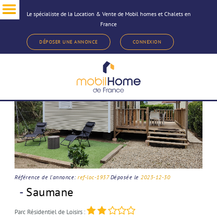
Le spécialiste de la Location & Vente de Mobil homes et Chalets en
France
< Revenir à la sélection d'annonce
DÉPOSER UNE ANNONCE
CONNEXION
Référence de l'annonce:
ref-loc-1937
Déposée le
2023-12-30
-
Saumane
Parc Résidentiel de Loisirs :