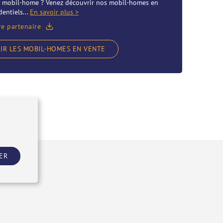
re mobil-home ? Venez découvrir nos mobil-homes en
entiels...
En savoir plus >
re partenaire
IR LES MOBIL-HOMES EN VENTE
ER