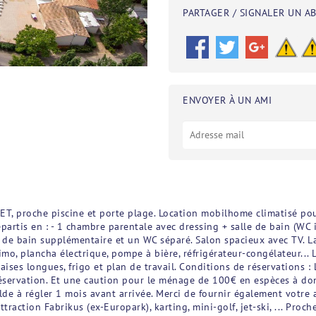
PARTAGER / SIGNALER UN A
ENVOYER À UN AMI
, proche piscine et porte plage. Location mobilhome climatisé pou
rtis en : - 1 chambre parentale avec dressing + salle de bain (WC in
e de bain supplémentaire et un WC séparé. Salon spacieux avec TV. La
simo, plancha électrique, pompe à bière, réfrigérateur-congélateur..
haises longues, frigo et plan de travail. Conditions de réservations
ervation. Et une caution pour le ménage de 100€ en espèces à donner
de à régler 1 mois avant arrivée. Merci de fournir également votre at
attraction Fabrikus (ex-Europark), karting, mini-golf, jet-ski, ... 