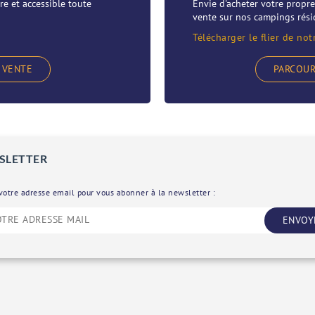
re et accessible toute
Envie d'acheter votre prop
vente sur nos campings résid
Télécharger le flier de not
 VENTE
PARCOUR
SLETTER
votre adresse email pour vous abonner à la newsletter :
ENVOY