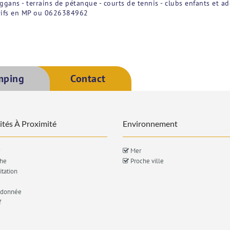
gans - terrains de pétanque - courts de tennis - clubs enfants et ad
arifs en MP ou 0626384962
mping
Contact
ités À Proximité
Environnement
Mer
he
Proche ville
tation
donnée
f