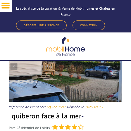
Le spécialiste de la Location & Vente de Mobil homes et Chalets en
France
< Revenir à la sélection d'annonce
DÉPOSER UNE ANNONCE
CONNEXION
Référence de l'annonce:
ref-loc-1992
Déposée le
2025-09-15
quiberon face à la mer
-
Parc Résidentiel de Loisirs :