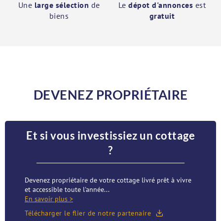
Une
large sélection
de
Le
dépot d'annonces
est
biens
gratuit
DEVENEZ PROPRIÉTAIRE
Et si vous investissiez un cottage
?
Devenez propriétaire de votre cottage livré prêt à vivre
et accessible toute l'année...
En savoir plus >
Télécharger le flier de notre partenaire