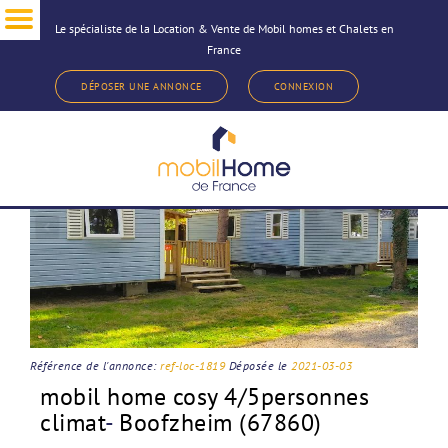
Le spécialiste de la Location & Vente de Mobil homes et Chalets en
France
< Revenir à la sélection d'annonce
DÉPOSER UNE ANNONCE
CONNEXION
Référence de l'annonce:
ref-loc-1819
Déposée le
2021-03-03
mobil home cosy 4/5personnes
climat
-
Boofzheim (67860)